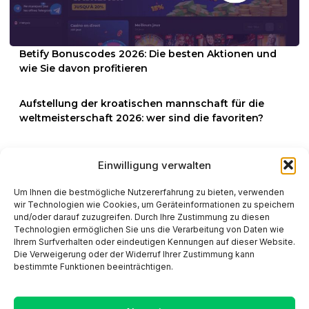
Betify Bonuscodes 2026: Die besten Aktionen und
wie Sie davon profitieren
Aufstellung der kroatischen mannschaft für die
weltmeisterschaft 2026: wer sind die favoriten?
Aufstellung des englischen teams für die wm 2026:
Einwilligung verwalten
alle spieler im überblick
Um Ihnen die bestmögliche Nutzererfahrung zu bieten, verwenden
Aufstellung des kolumbianischen teams für die
wir Technologien wie Cookies, um Geräteinformationen zu speichern
weltmeisterschaft 2026: wer spielt mit?
und/oder darauf zuzugreifen. Durch Ihre Zustimmung zu diesen
Technologien ermöglichen Sie uns die Verarbeitung von Daten wie
Ihrem Surfverhalten oder eindeutigen Kennungen auf dieser Website.
Die Verweigerung oder der Widerruf Ihrer Zustimmung kann
bestimmte Funktionen beeinträchtigen.
Schneller Zugriff
Kontaktieren Sie uns